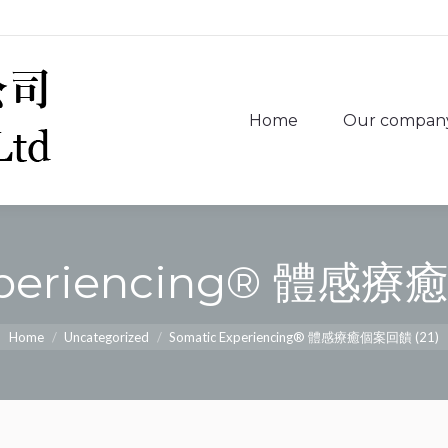
Home
Our compan
Home
Our compan
xperiencing® 體感療
You are here:
Home
Uncategorized
Somatic Experiencing® 體感療癒個案回饋 (21)