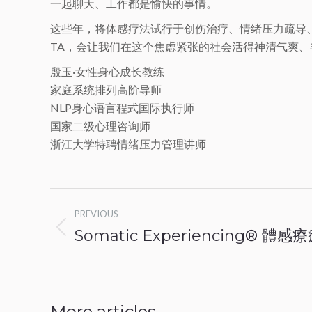
一起聊天、工作都是愉快的事情。
这些年，将体感疗法试行于创伤治疗、情绪压力疏导
TA，会让我们在这个焦虑紧张的社会活得神清气爽、
殷玉·女性身心成长教练
家庭系统排列高阶导师
NLP身心语言程式国际执行师
国家二级心理咨询师
浙江大学特聘情绪压力管理讲师
Post
PREVIOUS
navigation
Somatic Experiencing® 體感
Previous
post:
More articles