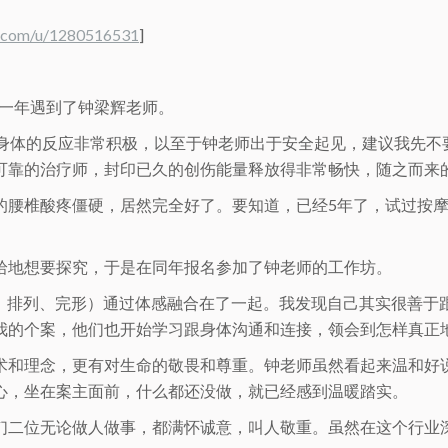
o.com/u/1280516531
]
这一年遇到了钟梁辉老师。
，身体的反应非常积极，以至于钟老师出于安全起见，建议我先不
可靠的治疗师，封印已久的创伤能量释放得非常畅快，随之而来
的腰椎酸疼僵硬，居然完全好了。要知道，已经5年了，试过按摩
拾地想要探究，于是在同年报名参加了钟老师的工作坊。
眠、排列、完形）通过体感融合在了一起。我发现自己其实很善于
我的个案，他们也开始学习跟身体沟通和连接，领会到怎样真正
术和理念，更有对生命的敬畏和尊重。钟老师虽然看起来温和好
心，坐在案主面前，什么都还没做，就已经感到温暖踏实。
们二位无论做人做事，都满怀诚意，叫人敬重。虽然在这个行业