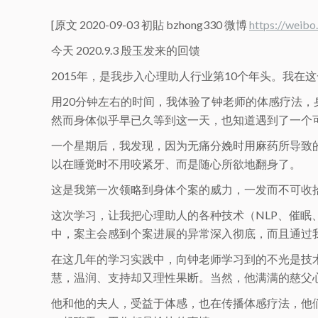
[原文 2020-09-03 初貼 bzhong330 微博
https://weib
今天 2020.9.3 殷玉发来的回馈
2015年，是我步入心理助人行业第10个年头。我在
用20分钟左右的时间，我体验了钟老师的体感疗法
然而身体似乎早已久等到这一天，也知道遇到了一个
一个星期后，我发现，因为无痛分娩时用麻药所导致
以在睡觉时不用咬紧牙、而是随心所欲地翻身了。
这是我第一次领略到身体个案的威力，一发而不可收
这次学习，让我把心理助人的各种技术（NLP、催
中，案主会感到个案进展的异常深入彻底，而且通过
在这几年的学习实践中，向钟老师学习到的不光是技
慧，温润、支持却又理性果断。当然，他满满的慈父
他和他的夫人，受益于体感，也在传播体感疗法，他