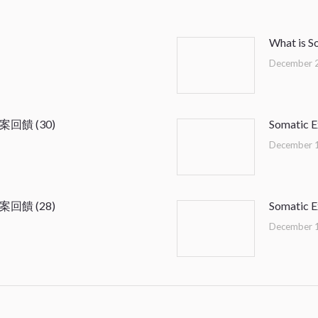
What is S
December 
個案回饋 (30)
Somatic
December 
個案回饋 (28)
Somatic
December 