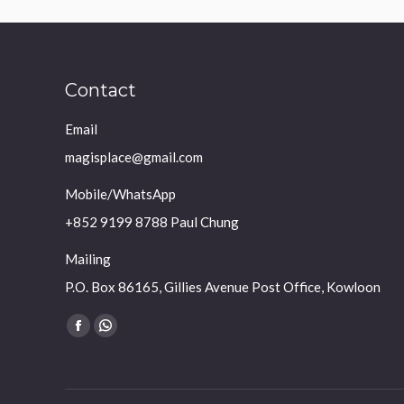
Contact
Email
magisplace@gmail.com
Mobile/WhatsApp
+852 9199 8788 Paul Chung
Mailing
P.O. Box 86165, Gillies Avenue Post Office, Kowloon
Find us on:
Facebook
Whatsapp
page
page
opens
opens