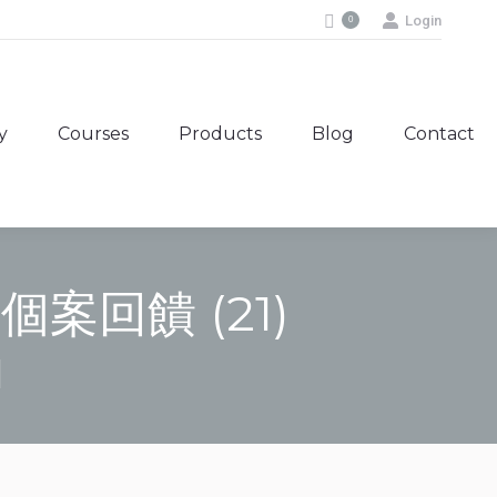
Login
0
y
Courses
Products
Blog
Contact
y
Courses
Products
Blog
Contact
癒個案回饋 (21)