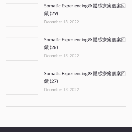
Somatic Experiencing® 體感療癒個案回
饋 (29)
December 13, 2022
Somatic Experiencing® 體感療癒個案回
饋 (28)
December 13, 2022
Somatic Experiencing® 體感療癒個案回
饋 (27)
December 13, 2022