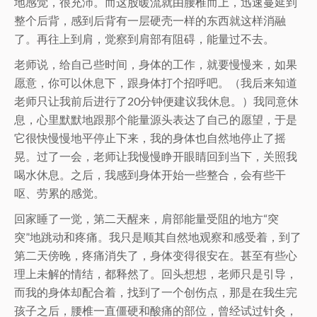
地感觉，很充沛。而这股暖流就由腰椎而上，迅速蔓延到
整个后背，感到后背有一层硬壳一样的东西就这样消融
了。再往上到肩，觉察到肩部有阻碍，能量过不去。
老师说，给自己些时间，身体的工作，就要慢慢来，如果
愿意，你可以休息下，跟身体打个招呼吧。（我后来知道
老师只让我前后进行了20分钟便建议我休息。）我同意休
息，心里默默地跟那个能量源头表达了自己的愿望，于是
它很快慢慢地平停止下来，我的身体也自然地停止了摇
晃。过了一会，老师让我慢慢睁开眼睛回到当下，关照我
喝水休息。之后，我感到身体开始一些整合，会有些干
呕、劳累的感觉。
回家睡了一觉，第二天醒来，肩部能量受阻的地方“突
突”地跳动和疼痛。我只是顺其自然地观察和感受着，到了
第二天傍晚，疼痛消失了，身体变得很安在。甚至有些心
理上未解的情结，都释然了。回头想想，老师只是引导，
而我的身体却配合着，找到了一个创伤点，那是在我生完
孩子之后，腰椎一直僵硬和酸痛的部位，曾经试过针灸，