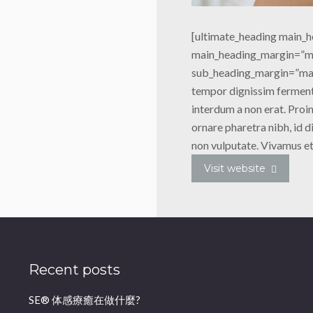
[ultimate_heading main_h
main_heading_margin=”m
sub_heading_margin=”mar
tempor dignissim ferment
interdum a non erat. Proin
ornare pharetra nibh, id d
non vulputate. Vivamus e
Visit website
Recent posts
SE® 体感療癒在做什麼?