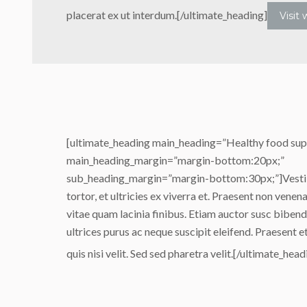
placerat ex ut interdum.[/ultimate_heading]
Visit
[ultimate_heading main_heading=”Healthy food supp
main_heading_margin=”margin-bottom:20px;”
sub_heading_margin=”margin-bottom:30px;”]Vestib
tortor, et ultricies ex viverra et. Praesent non venena
vitae quam lacinia finibus. Etiam auctor susc biben
ultrices purus ac neque suscipit eleifend. Praesent 
quis nisi velit. Sed sed pharetra velit.[/ultimate_head