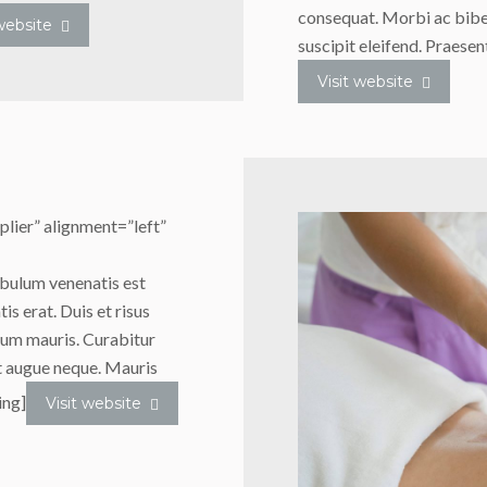
consequat. Morbi ac bibe
 website
suscipit eleifend. Praese
Visit website
lier” alignment=”left”
ulum venenatis est
tis erat. Duis et risus
dum mauris. Curabitur
et augue neque. Mauris
ing]
Visit website