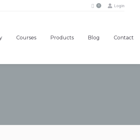
Login
0
y
Courses
Products
Blog
Contact
y
Courses
Products
Blog
Contact