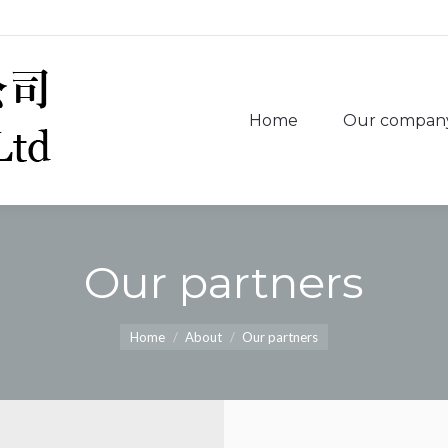
Home
Our compan
Home
Our compan
Our partners
You are here:
Home
About
Our partners