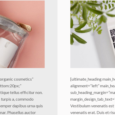
organic cosmetics”
[ultimate_heading main_h
ottom:20px;”
alignment=”left” main_h
ue tellus efficitur non.
sub_heading_margin=”ma
in turpis a, commodo
margin_design_tab_text=””]
semper dapibus urna quis
Vestibulum venenatis est t
nar. Phasellus auctor
venenatis erat. Duis et ri